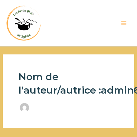
Aller
Main
au
Men
contenu
Nom de
l’auteur/autrice :admi